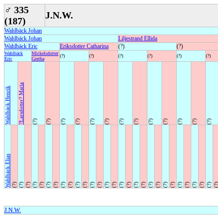
♂
335
J.N.W.
(187)
Wahlbäck Johan
Wahlbäck Johan
Liljestrand Ellida
Wahlbäck Eric
Eriksdotter Catharina
(?)
(?)
Wahlbäck
Mickelsdotter
(?)
(?)
(?)
(?)
(?)
(?)
Eric
Gretha
?Larsdotter? Maria
Wahlbäck Henrik
(?)
(?)
(?)
(?)
(?)
(?)
(?)
(?)
(?)
(?)
(?)
(?)
(?)
Wahlbäck Elias
(?)
(?)
(?)
(?)
(?)
(?)
(?)
(?)
(?)
(?)
(?)
(?)
(?)
(?)
(?)
(?)
(?)
(?)
(?)
(?)
(?)
(?)
(?)
(?)
(?)
(?)
(?)
(?)
(?
J.N.W.