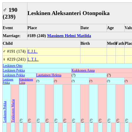
♂
190
Leskinen Aleksanteri Otonpoika
(239)
Event
Place
Date
Age
Val
Marriage:
#189 (240)
Massinen Helmi Matilda
Child
Birth
Moth
Fath
Pla
♂
#191 (174)
E.J.L.
♀
#219 (241)
L.T.L.
Leskinen Otto
Leskinen Pekka
Kukkonen Anna
Leskinen Pekka
Lautiainen Helena
(?)
(?)
Leskinen
Kämäräinen
(?)
(?)
(?)
(?)
(?)
(?)
Pekka
Liisa
Tirkkonen Maria
Leskinen Pekka
(?)
(?)
(?)
(?)
(?)
(?)
(?)
(?)
(?)
(?)
(?)
(?)
(?)