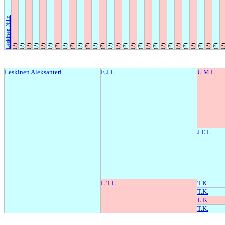
Leskinen Niilo
(?)
(?)
(?)
(?)
(?)
(?)
(?)
(?)
(?)
(?)
(?)
(?)
(?)
(?)
(?)
(?)
(?)
(?)
(?)
(?)
(?)
(?)
(?)
(?)
(?)
(?)
(?)
(?)
(?
Leskinen Aleksanteri
E.J.L.
U.M.L.
J.E.L.
L.T.L.
T.K.
T.K.
L.K.
T.K.