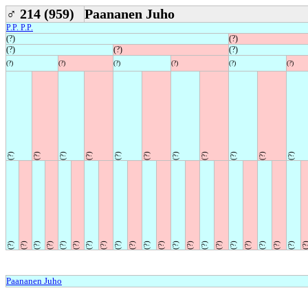
♂
214 (959)
Paananen Juho
P.P. P.P.
(?)
(?)
(?)
(?)
(?)
(?)
(?)
(?)
(?)
(?)
(?)
(?)
(?)
(?)
(?)
(?)
(?)
(?)
(?)
(?)
(?)
(?)
(?)
(?)
(?)
(?)
(?)
(?)
(?)
(?)
(?)
(?)
(?)
(?)
(?)
(?)
(?)
(?)
(?)
(?)
(?)
(?)
(?)
(?
Paananen Juho