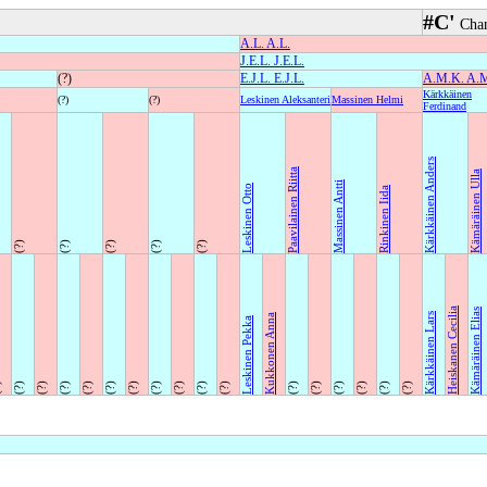
#C'
Chan
A.L. A.L.
J.E.L. J.E.L.
(?)
E.J.L. E.J.L.
A.M.K. A.
Kärkkäinen
(?)
(?)
Leskinen Aleksanteri
Massinen Helmi
Ferdinand
Kärkkäinen Anders
Paavilainen Riitta
Kämäräinen Ulla
Massinen Antti
Leskinen Otto
Rinkinen Iida
(?)
(?)
(?)
(?)
(?)
Heiskanen Cecilia
Kämäräinen Elias
Kärkkäinen Lars
Kukkonen Anna
Leskinen Pekka
)
(?)
(?)
(?)
(?)
(?)
(?)
(?)
(?)
(?)
(?)
(?)
(?)
(?)
(?)
(?)
(?)