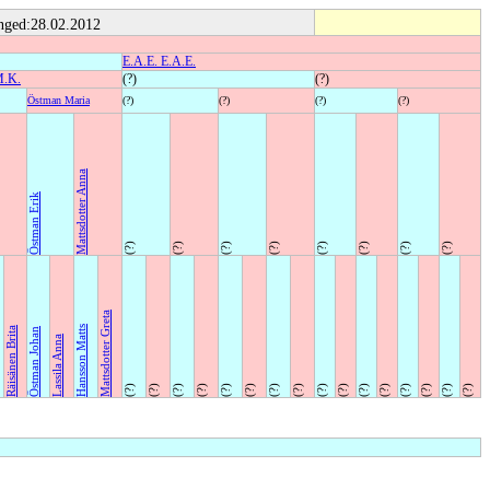
ged:28.02.2012
E.A.E. E.A.E.
M.K.
(?)
(?)
Östman Maria
(?)
(?)
(?)
(?)
Mattsdotter Anna
Östman Erik
(?)
(?)
(?)
(?)
(?)
(?)
(?)
(?)
Mattsdotter Greta
Hansson Matts
Räisänen Brita
Östman Johan
Lassila Anna
(?)
(?)
(?)
(?)
(?)
(?)
(?)
(?)
(?)
(?)
(?)
(?)
(?)
(?)
(?)
(?)