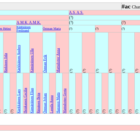
#ac
Chan
A.S. A.S.
(?)
A.M.K. A.M.K.
(?)
(?)
Kärkkäinen
en Helmi
Östman Maria
(?)
(?)
(?)
Ferdinand
Kärkkäinen Anders
Mattsdotter Anna
Kämäräinen Ulla
Rinkinen Iida
Östman Erik
(?)
(?)
(?)
(?)
(?)
(?)
Heiskanen Cecilia
Kämäräinen Elias
Mattsdotter Greta
Kärkkäinen Lars
Hansson Matts
Räisänen Brita
Östman Johan
Lassila Anna
)
(?)
(?)
(?)
(?)
(?)
(?)
(?)
(?)
(?)
(?)
(?)
(?)
(?)