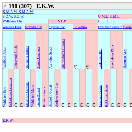
♀
198 (307)
E.K.W.
K.M.A.W. K.M.A.W.
S.O.W. S.O.W.
U.M.L. U.M.L.
Wallenius Elis
S.E.P. S.E.P.
E.J.L. E.J.L.
Wahlbäck Johan
Melander Aina
Aspholm Karl
Heilä Alina
Leskinen Aleksanteri
Massin
Simonsdotter Gustava
Paavilainen Riitta
Liljestrand Ellida
Melander Adrian
Wahlbäck Johan
Aspholm Gustaf
Timen Otteljana
Massinen Antti
Leskinen Otto
(?)
(?)
Eriksdotter Catharina
Melander Ezechiel
Andersdotter Lisa
Kukkonen Anna
Wahlbäck Maria
Aspholm Gustaf
Leskinen Pekka
Randelin Anna
Wahlbäck Eric
Timen Robert
(?)
(?)
(?)
(?)
(?)
(?)
(?)
(?)
(?)
(?)
(?)
(?
E.K.W.